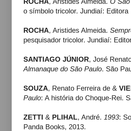
ROCHA
, Aristides Almeida.
O São 
o símbolo tricolor. Jundiaí: Editor
ROCHA
, Aristides Almeida.
Sempr
pesquisador tricolor. Jundiaí: Edit
SANTIAGO JÚNIOR
, José Renat
Almanaque do São Paulo
. São Pau
SOUZA
, Renato Ferreira de &
VIE
Paulo
: A história do Choque-Rei. 
ZETTI
&
PLIHAL
, André.
1993
: S
Panda Books, 2013.