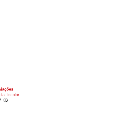
miações
ia Tricolor
57 KB