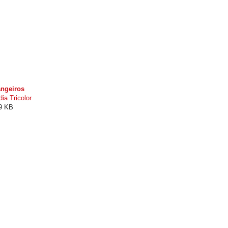
angeiros
ia Tricolor
99 KB