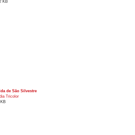
32 KB
ida de São Silvestre
ia Tricolor
8 KB