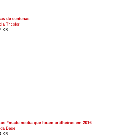
cas de centenas
ia Tricolor
32 KB
nos #madeincotia que foram artilheiros em 2016
 da Base
34 KB