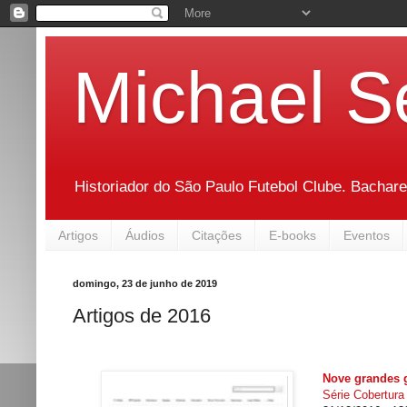
Michael S
Historiador do São Paulo Futebol Clube. Bachare
Artigos
Áudios
Citações
E-books
Eventos
domingo, 23 de junho de 2019
Artigos de 2016
Nove grandes 
Série Cobertura