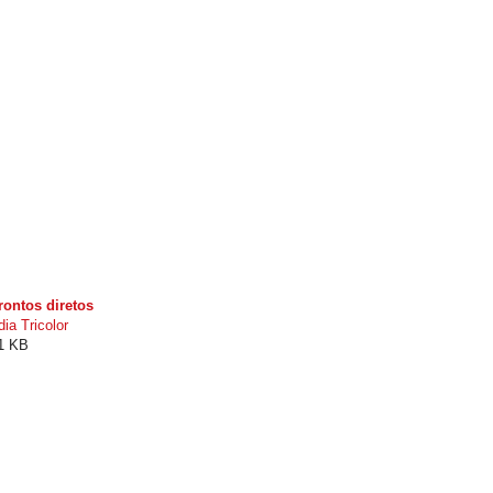
rontos diretos
ia Tricolor
21 KB