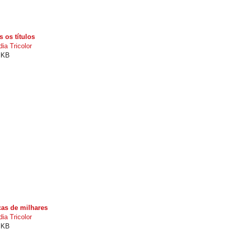
s os títulos
ia Tricolor
9 KB
cas de milhares
ia Tricolor
7 KB