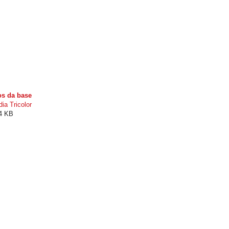
los da base
ia Tricolor
24 KB