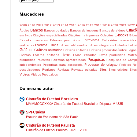
Marcadores
2011
2009
2010
2012
2013
2014
2015
2016
2017
2018
2019
2020
2021
2022
Bancos
Citaç
Áudios
Bancos de dados
Bancos de imagens
Bancos de vídeos
E-books
em livros
Citações especializadas
Citações na imprensa
Coleções
E-boo
Entrevistas
E-books montados
E-books produzidos
Entrevistas concedidas
Eventos
Filmes
realizadas
Filmes colaborados
Filmes integrados
Folhetos
Folhe
Gráficos
Gráficos animados
Gráficos editados
Gráficos produzidos
Índice
Jogos
Livros
Livretos
Livretos editados
Livros editados
Livros produzidos
Matéri
Pesquisas
produzidas
Palestras
Palestras apresentadas
Pesquisas de Camp
Processo de criação
independentes
Pesquisas para assessoria
Projetos
Re
Sites
pesquisadores
Registros
Revistas
Revistas editadas
Sites criados
Site
Vídeos
Vídeos Produzidos
Do mesmo autor
Cinturão do Futebol Brasileiro
MMMMCCCXXXV Cinturão do Futebol Brasileiro: Disputa nº 4335
SPFCpédia
Escudo do Estudante de São Paulo
Cinturão do Futebol Paulista
Cinturão do Futebol Paulista: 2021 - 2030