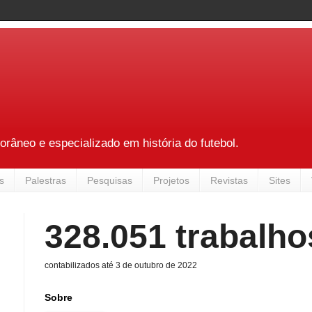
râneo e especializado em história do futebol.
s
Palestras
Pesquisas
Projetos
Revistas
Sites
328.051 trabalho
contabilizados até 3 de outubro de 2022
Sobre